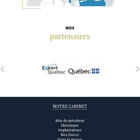
NOS
partenaires
NOTRE CABINET
Mot du président
Historique
Implantations
Nos forces
Dans la presse